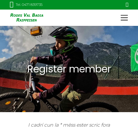
Tel. 0471 839735
Register member
I cadrí cun la * mëss ester scric fora