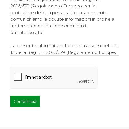
2016/679 (Regolamento Europeo per la
protezione dei dati personali) con la presente
comunichiamo le dovute informazioni in ordine al
trattamento dei dati personali forniti
dall’interessato.
La presente informativa che è resa ai sensi dell’ art.
13 della Reg. UE 2016/679 (Regolamento Europeo
per la protezione dei dati personali) e ai sensi
dell’art. 13 D.Lgs. 30.6.2003 n. 196 (Codice Privacy).
1. TITOLARE DEL TRATTAMENTO
Ai sensi degli artt. 4 e 24 del Reg. UE 2016/679 il
titolare del trattamento è l’Associazione Rodes Val
Badia ASD.
2. DATI OGGETTO DEL TRATTAMENTO
Il Titolare del Trattamento tratta i dati personali
identificativi (ad esempio, nome, cognome,