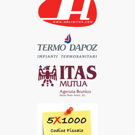
- adempiere agli obblighi contrattuali, di legge e
finalità amministrativo-contabile. Ai fini
dell’applicazione delle disposizioni in materia di
protezione dei dati personali, i trattamenti
effettuati per finalità amministrativo-contabili sono
quelli connessi allo svolgimento delle attività di
natura organizzativa, amministrativa, finanziaria e
contabile, a prescindere dalla natura dei dati
trattati;
- adempiere agli obblighi previsti dalla legge, da
un regolamento, dalla normativa comunitaria o da
un ordine dell’Autorità (come ad esempio in
materia di antiriciclaggio);
- esercitare i diritti del Titolare, ad esempio il diritto
di difesa in giudizio;
4. CONSENSO ALL'UTILIZZO DELLA PROPRIA
IMMAGINE
Con l'iscrizione all'associazione si autorizza l'uso