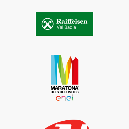
ragione sociale, indirizzo, telefono, e-mail, codice
fiscale, riferimenti bancari e di pagamento),
comunicati dall’interessato in occasione
dell’adesione all’associazione.
3. FINALITÀ E LICEITA’ DEL TRATTAMENTO
I dati di natura personale forniti, saranno oggetto
di trattamento nel rispetto delle condizioni di
liceità ex art. 6 lett. b del Reg. UE 2016/679, ovvero
per l’adesione e la partecipazione all’associazione
e lo svolgimento della attività proposte a favore
degli associati, ed in particolare:
- iscrizione nel libro soci;
- partecipazione alla vita associativa;
- informazione sulle attività e sulle altre iniziative
proposte;
- eventuale compilazione di form di raccolta dati
per l’invio di una richiesta informazioni al titolare
del trattamento;
- iscrizioni a gare e manifestazioni