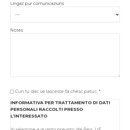
Lingaz pur comunicaziuns
Notes
Cun tü dac se lasceste fa chësc patüc: *
INFORMATIVA PER TRATTAMENTO DI DATI
PERSONALI RACCOLTI PRESSO
L’INTERESSATO
In relazione a quanto previsto dal Reg. UE