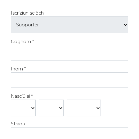
Iscriziun sciöch
Cognom *
Inom *
Nasciü ai *
Strada